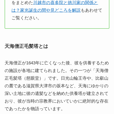
をまとめた
川越市の喜多院と徳川家の関係と
は？家光誕生の間や見どころを解説
もあわせて
ご覧ください。
天海僧正毛髪塔とは
天海僧正が1643年に亡くなった後、彼を供養するため
の施設が各地に建てられました。その一つが「天海僧
正毛髪塔（慈眼堂）」です。日光山輪王寺や、比叡山
の麓である滋賀県大津市の坂本など、天海にゆかりの
深い土地に彼の遺髪などを納めた供養塔が建立されて
おり、彼が当時の宗教界においていかに絶対的な存在
であったかを物語っています。