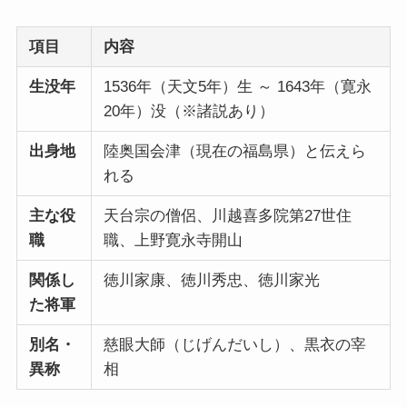
項目
内容
生没年
1536年（天文5年）生 ～ 1643年（寛永
20年）没（※諸説あり）
出身地
陸奥国会津（現在の福島県）と伝えら
れる
主な役
天台宗の僧侶、川越喜多院第27世住
職
職、上野寛永寺開山
関係し
徳川家康、徳川秀忠、徳川家光
た将軍
別名・
慈眼大師（じげんだいし）、黒衣の宰
異称
相