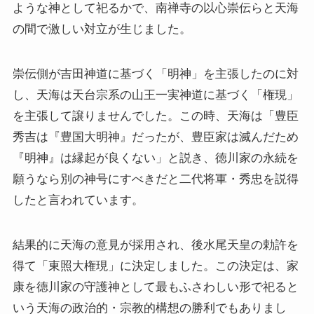
ような神として祀るかで、南禅寺の以心崇伝らと天海
の間で激しい対立が生じました。
崇伝側が吉田神道に基づく「明神」を主張したのに対
し、天海は天台宗系の山王一実神道に基づく「権現」
を主張して譲りませんでした。この時、天海は「豊臣
秀吉は『豊国大明神』だったが、豊臣家は滅んだため
『明神』は縁起が良くない」と説き、徳川家の永続を
願うなら別の神号にすべきだと二代将軍・秀忠を説得
したと言われています。
結果的に天海の意見が採用され、後水尾天皇の勅許を
得て「東照大権現」に決定しました。この決定は、家
康を徳川家の守護神として最もふさわしい形で祀ると
いう天海の政治的・宗教的構想の勝利でもありまし