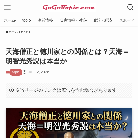
ホーム
topic
生活情報
災害情報・対策
政治・経済
スポーツ
ホーム
topic
天海僧正と徳川家との関係とは？天海＝
明智光秀説は本当か
June 2, 2026
topic
※当ページのリンクは広告を含む場合があります