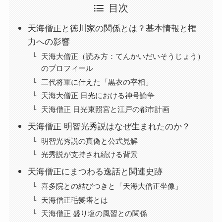
目次
天海僧正と徳川家の関係とは？基本情報と権
力への影響
天海大僧正（読み方：てんかいだいそうじょう）
のプロフィール
三代将軍に仕えた「黒衣の宰相」
天海大僧正 日光における神号論争
天海僧正 日光東照宮と江戸の都市計画
天海僧正 明智光秀説はなぜ生まれたのか？
明智光秀説の真偽と公式見解
光秀説が支持され続ける背景
天海僧正にまつわる逸話と関連史跡
喜多院との結びつきと「天海大僧正坐像」
天海僧正毛髪塔とは
天海僧正 盛り塩の風習との関係