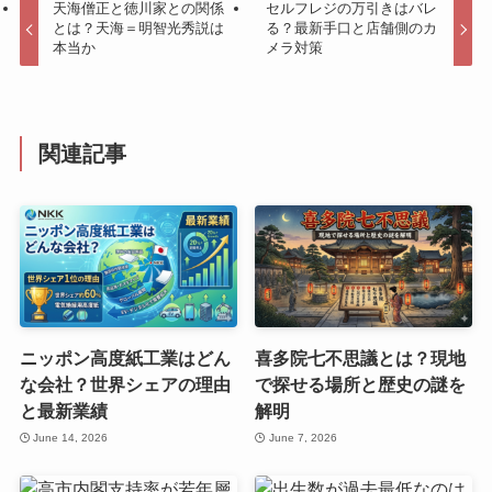
天海僧正と徳川家との関係
セルフレジの万引きはバレ
とは？天海＝明智光秀説は
る？最新手口と店舗側のカ
本当か
メラ対策
関連記事
ニッポン高度紙工業はどん
喜多院七不思議とは？現地
な会社？世界シェアの理由
で探せる場所と歴史の謎を
と最新業績
解明
June 14, 2026
June 7, 2026