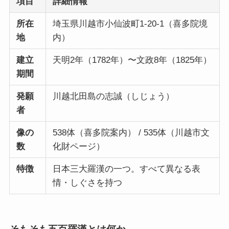
項目
詳細情報
所在
埼玉県川越市小仙波町1-20-1（喜多院境
地
内）
建立
天明2年（1782年）〜文政8年（1825年）
期間
発願
川越北田島の志誠（しじょう）
者
像の
538体（喜多院案内） / 535体（川越市文
数
化財ページ）
特徴
日本三大羅漢の一つ。すべて異なる表
情・しぐさを持つ