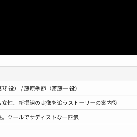
琴 役） / 藤原季節（斎藤一 役）
る女性。新撰組の実像を追うストーリーの案内役
長。クールでサディストな一匹狼