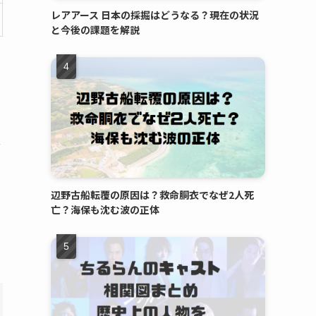
レアアース 日本の採掘はどうなる？現在の状況
と今後の課題を解説
場
辺野古船転覆の原因は？救命胴衣でなぜ2人死
亡？海保も沈む波の正体