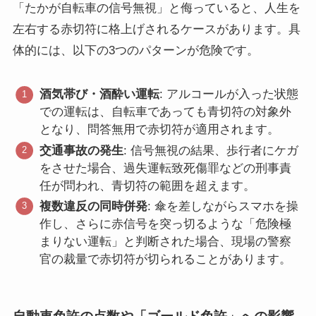
「たかが自転車の信号無視」と侮っていると、人生を
左右する赤切符に格上げされるケースがあります。具
体的には、以下の3つのパターンが危険です。
酒気帯び・酒酔い運転
: アルコールが入った状態
での運転は、自転車であっても青切符の対象外
となり、問答無用で赤切符が適用されます。
交通事故の発生
: 信号無視の結果、歩行者にケガ
をさせた場合、過失運転致死傷罪などの刑事責
任が問われ、青切符の範囲を超えます。
複数違反の同時併発
: 傘を差しながらスマホを操
作し、さらに赤信号を突っ切るような「危険極
まりない運転」と判断された場合、現場の警察
官の裁量で赤切符が切られることがあります。