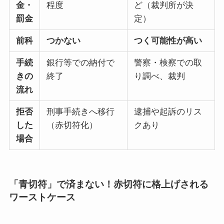
金・
程度
ど（裁判所が決
罰金
定）
前科
つかない
つく可能性が高い
手続
銀行等での納付で
警察・検察での取
きの
終了
り調べ、裁判
流れ
拒否
刑事手続きへ移行
逮捕や起訴のリス
した
（赤切符化）
クあり
場合
「青切符」で済まない！赤切符に格上げされる
ワーストケース