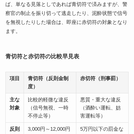
ば、単なる見落としであれば青切符で済みますが、警
察官の制止を振り切って逃走したり、泥酔状態で信号
を無視したりした場合は、即座に赤切符の対象となり
ます。
青切符と赤切符の比較早見表
項目
青切符（反則金制
赤切符（刑事罰）
度）
主な
比較的軽微な違反
悪質・重大な違反
対象
（信号無視、一時
（酒酔い運転、妨
不停止等）
害運転等）
反則
3,000円～12,000円
5万円以下の罰金な