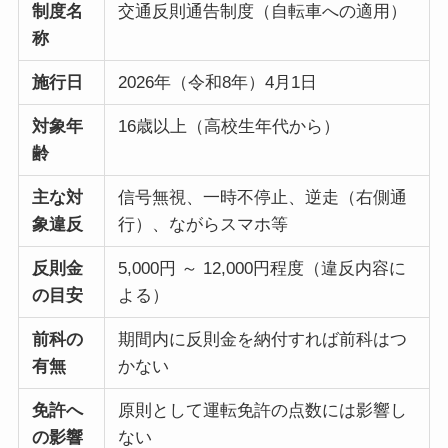
制度名
交通反則通告制度（自転車への適用）
称
施行日
2026年（令和8年）4月1日
対象年
16歳以上（高校生年代から）
齢
主な対
信号無視、一時不停止、逆走（右側通
象違反
行）、ながらスマホ等
反則金
5,000円 ～ 12,000円程度（違反内容に
の目安
よる）
前科の
期間内に反則金を納付すれば前科はつ
有無
かない
免許へ
原則として運転免許の点数には影響し
の影響
ない