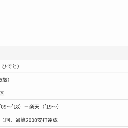
 ひでと）
35歳）
区
9〜’18）－楽天（’19〜）
1回、通算2000安打達成