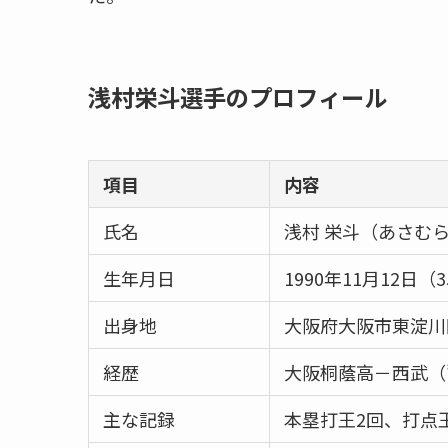
浅村栄斗選手のプロフィール
項目
内容
氏名
浅村 栄斗（あさむら
生年月日
1990年11月12日（
出身地
大阪府大阪市東淀川
経歴
大阪桐蔭高－西武（’0
主な記録
本塁打王2回、打点王