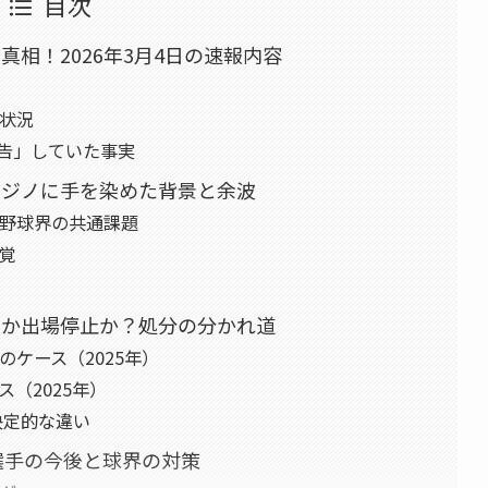
目次
相！2026年3月4日の速報内容
状況
申告」していた事実
カジノに手を染めた背景と余波
野球界の共通課題
覚
）か出場停止か？処分の分かれ道
ケース（2025年）
（2025年）
決定的な違い
選手の今後と球界の対策